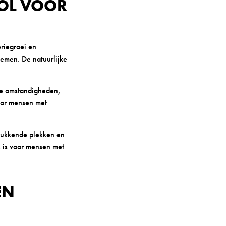
WOL VOOR
riegroei en
emen. De natuurlijke
de omstandigheden,
voor mensen met
drukkende plekken en
k is voor mensen met
EN