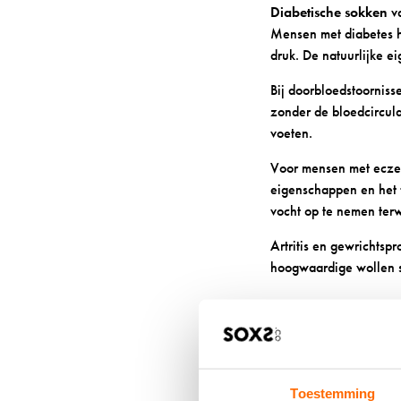
Diabetische sokken
va
Mensen met diabetes h
druk. De natuurlijke 
Bij doorbloedstoornis
zonder de bloedcircul
voeten.
Voor mensen met ecze
eigenschappen en het f
vocht op te nemen terw
Artritis en gewrichts
hoogwaardige wollen so
HOE KIES
SOKKEN 
Toestemming
Begin met het bepalen 