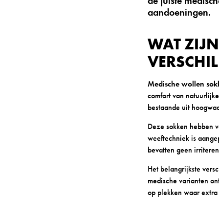
de juiste medisch
aandoeningen.
WAT ZIJ
VERSCHI
Medische wollen sok
comfort van natuurlijk
bestaande uit hoogwaa
Deze sokken hebben va
weeftechniek is aange
bevatten geen irritere
Het belangrijkste vers
medische varianten on
op plekken waar extra 