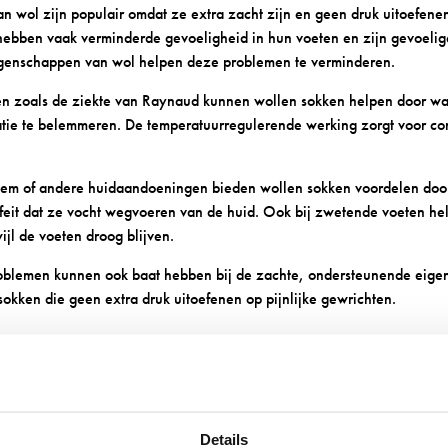
n wol zijn populair omdat ze extra zacht zijn en geen druk uitoefene
ebben vaak verminderde gevoeligheid in hun voeten en zijn gevoelige
eigenschappen van wol helpen deze problemen te verminderen.
sen zoals de ziekte van Raynaud kunnen wollen sokken helpen door wa
atie te belemmeren. De temperatuurregulerende werking zorgt voor c
em of andere huidaandoeningen bieden wollen sokken voordelen doo
eit dat ze vocht wegvoeren van de huid. Ook bij zwetende voeten help
ijl de voeten droog blijven.
problemen kunnen ook baat hebben bij de zachte, ondersteunende eig
kken die geen extra druk uitoefenen op pijnlijke gewrichten.
 JE DE JUISTE MEDISCHE WOLL
VOOR JOUW SITUATIE?
Details
van je specifieke behoeften. Voor
diabetische voeten
zoek je naar s