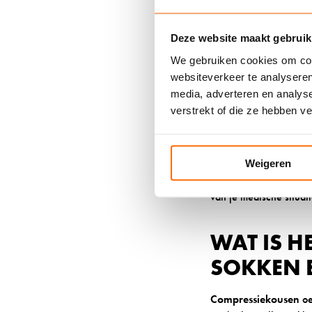
met platte naden, een 
eigenschappen en niet-
Deze website maakt gebruik
Let op de materiaalsa
We gebruiken cookies om cont
wol en synthetische v
websiteverkeer te analyseren
synthetische vezels bi
media, adverteren en analys
verstrekt of die ze hebben v
De pasvorm is cruciaal
strak zijn rond de enk
wanneer ze het dikst zi
Weigeren
Raadpleeg altijd je zo
van je medische situat
WAT IS H
SOKKEN 
Compressiekousen
oe