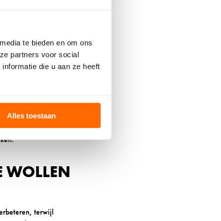
zijn warmte-
mix van natuurlijke
 media te bieden en om ons
wol en 40%
ze partners voor social
nformatie die u aan ze heeft
. Ze mogen niet te
op het einde van de dag
Alles toestaan
ingen doen op basis
kken.
HE WOLLEN
rbeteren, terwijl