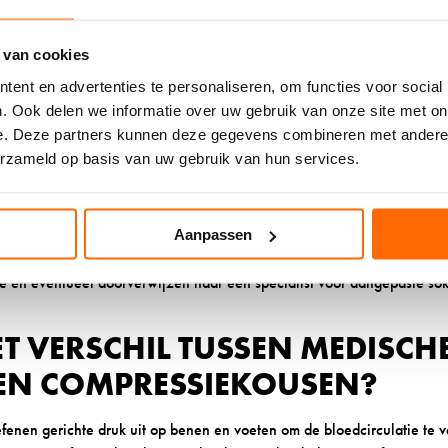
lossere pasvorm en extra zachte materialen. Bij doorbloedstoornissen 
knellende banden het belangrijkst.
 van cookies
menstelling. Hoogwaardige medische wollen sokken bevatten vaak een 
ent en advertenties te personaliseren, om functies voor social
ezels voor optimale prestaties. Een samenstelling van ongeveer 60% 
. Ook delen we informatie over uw gebruik van onze site met on
edt vaak de beste balans tussen comfort en duurzaamheid.
e. Deze partners kunnen deze gegevens combineren met andere i
erzameld op basis van uw gebruik van hun services.
. Medische wollen sokken moeten comfortabel zitten zonder te knellen
el of kuit, maar ook niet zo los dat ze gaan schuiven. Meet je voeten 
jn.
Aanpassen
rgverlener bij ernstige voetproblemen. Zij kunnen specifieke aanbevel
ie en eventueel doorverwijzen naar een specialist voor aangepaste so
ET VERSCHIL TUSSEN MEDISC
EN COMPRESSIEKOUSEN?
fenen gerichte druk uit op benen en voeten om de bloedcirculatie te ve