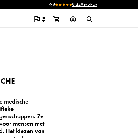
9,5
9.449 reviews
NL
SCHE
ze
medische
fieke
igenschappen. Ze
e voor mensen met
d. Het kiezen van