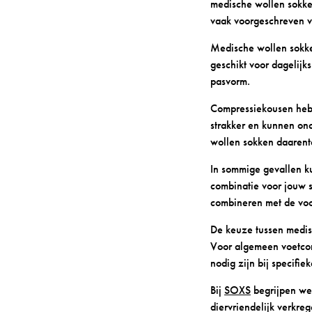
medische wollen sokken
vaak voorgeschreven v
Medische wollen sokke
geschikt voor dagelijk
pasvorm.
Compressiekousen hebb
strakker en kunnen on
wollen sokken daarente
In sommige gevallen k
combinatie voor jouw s
combineren met de voo
De keuze tussen medis
Voor algemeen voetcom
nodig zijn bij specifie
Bij
SOXS
begrijpen we 
diervriendelijk verkr