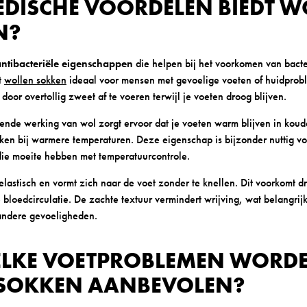
EDISCHE VOORDELEN BIEDT 
N?
antibacteriële eigenschappen
die helpen bij het voorkomen van bacte
t
wollen sokken
ideaal voor mensen met gevoelige voeten of huidprobl
door overtollig zweet af te voeren terwijl je voeten droog blijven.
ende werking van wol zorgt ervoor dat je voeten warm blijven in kou
aken bij warmere temperaturen. Deze eigenschap is bijzonder nuttig 
die moeite hebben met temperatuurcontrole.
elastisch en vormt zich naar de voet zonder te knellen. Dit voorkomt 
bloedcirculatie. De zachte textuur vermindert wrijving, wat belangrij
 andere gevoeligheden.
LKE VOETPROBLEMEN WORD
SOKKEN AANBEVOLEN?