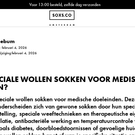
Voor 13:00 besteld, zelfde dag verzonden
Siebum
: februari 4, 2026
ijziging:februari 4, 2026
PECIALE WOLLEN SOKKEN VOOR MEDI
N?
peciale wollen sokken voor medische doeleinden. De
derscheiden zich van gewone sokken door hun speci
elling, speciale weeftechnieken en therapeutische e
latie, antibacteriële werking en temperatuurcontrol
als diabetes, doorbloedstoornissen of gevoelige hui