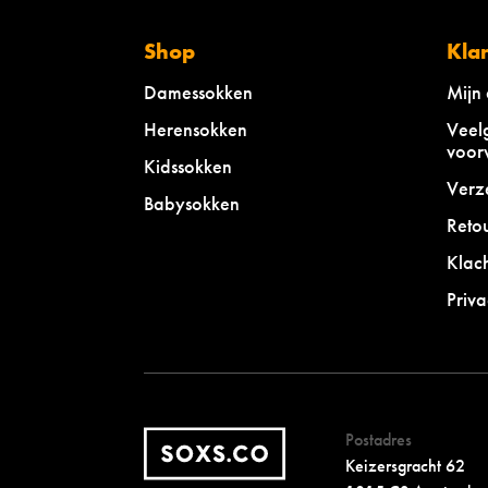
Shop
Kla
Damessokken
Mijn
Herensokken
Veel
voor
Kidssokken
Verz
Babysokken
Reto
Klac
Priva
Postadres
Keizersgracht 62