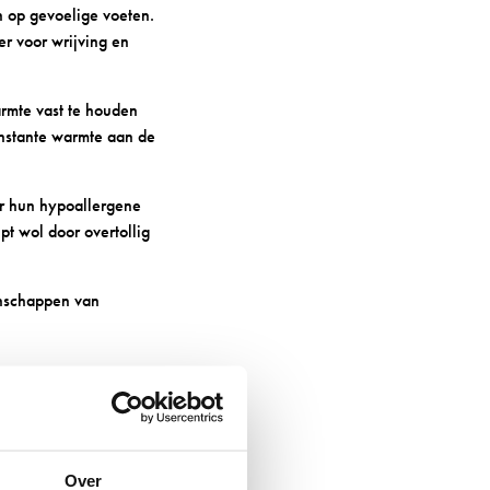
n op gevoelige voeten.
r voor wrijving en
rmte vast te houden
onstante warmte aan de
r hun hypoallergene
t wol door overtollig
enschappen van
EN
Over
okken zonder naden of