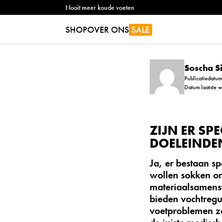
Nooit meer koude voeten
SHOP
OVER ONS
SALE
Soscha 
Publicatiedatum
Datum laatste w
ZIJN ER S
DOELEINDE
Ja, er bestaan s
wollen sokken
on
materiaalsamenst
bieden vochtregu
voetproblemen zo