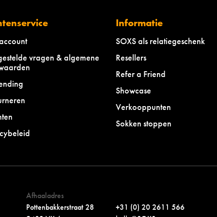
ntenservice
Informatie
 account
SOXS als relatiegeschenk
gestelde vragen & algemene
Resellers
waarden
Refer a Friend
ending
Showcase
urneren
Verkooppunten
hten
Sokken stoppen
cybeleid
Afhaaladres
Pottenbakkerstraat 28
+31 (0) 20 2611 566