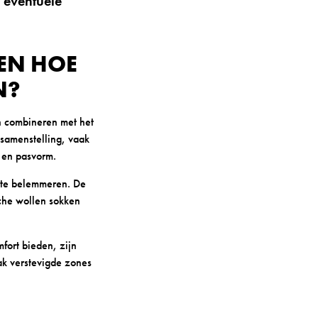
n eventuele
EN HOE
N?
n combineren met het
lsamenstelling, vaak
 en pasvorm.
 te belemmeren. De
che wollen sokken
fort bieden, zijn
k verstevigde zones