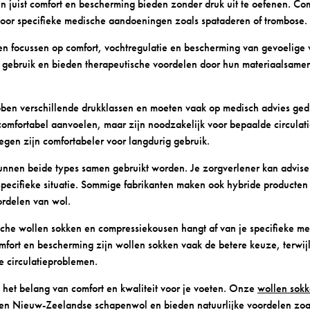
 juist comfort en bescherming bieden zonder druk uit te oefenen. Co
oor specifieke medische aandoeningen zoals spataderen of trombose.
n focussen op comfort, vochtregulatie en bescherming van gevoelige v
s gebruik en bieden therapeutische voordelen door hun materiaalsamen
en verschillende drukklassen en moeten vaak op medisch advies ged
comfortabel aanvoelen, maar zijn noodzakelijk voor bepaalde circula
gen zijn comfortabeler voor langdurig gebruik.
unnen beide types samen gebruikt worden. Je zorgverlener kan advise
pecifieke situatie. Sommige fabrikanten maken ook hybride producten 
rdelen van wol.
che wollen sokken en compressiekousen hangt af van je specifieke me
fort en bescherming zijn wollen sokken vaak de betere keuze, terwij
ke circulatieproblemen.
het belang van comfort en kwaliteit voor je voeten. Onze
wollen sok
egen Nieuw-Zeelandse schapenwol en bieden natuurlijke voordelen zoa