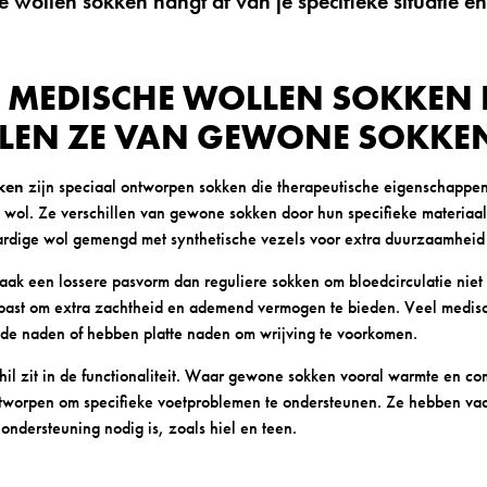
e wollen sokken hangt af van je specifieke situatie e
N MEDISCHE WOLLEN SOKKEN 
LLEN ZE VAN GEWONE SOKKE
ken
zijn speciaal ontworpen sokken die therapeutische eigenschappe
e wol. Ze verschillen van gewone sokken door hun specifieke materiaa
rdige wol gemengd met synthetische vezels voor extra duurzaamheid
ak een lossere pasvorm dan reguliere sokken om bloedcirculatie niet
past om extra zachtheid en ademend vermogen te bieden. Veel medis
nde naden of hebben platte naden om wrijving te voorkomen.
chil zit in de functionaliteit. Waar gewone sokken vooral warmte en com
tworpen om specifieke voetproblemen te ondersteunen. Ze hebben vaa
ondersteuning nodig is, zoals hiel en teen.