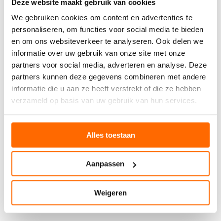
Deze website maakt gebruik van cookies
GESCHIKT ALS CADEAU?
We gebruiken cookies om content en advertenties te
Wollen sokken zijn
veelzijdige cadeaus
die geschikt zijn
personaliseren, om functies voor social media te bieden
voor vrijwel elke gelegenheid gedurende het jaar.
en om ons websiteverkeer te analyseren. Ook delen we
informatie over uw gebruik van onze site met onze
Verjaardagen zijn een perfecte gelegenheid, vooral in de
partners voor social media, adverteren en analyse. Deze
herfst en winter maanden. Het is een praktisch cadeau dat
ze echt zal gebruiken en waarderen.
partners kunnen deze gegevens combineren met andere
informatie die u aan ze heeft verstrekt of die ze hebben
Feestdagen zoals Sinterklaas en Kerstmis zijn natuurlijk
verzameld op basis van uw gebruik van hun services.
ideale momenten voor wollen sokken. Ze passen perfect
bij het gezellige, warme gevoel van deze tijd.
Ook voor speciale gelegenheden zoals moederdag, of als
Alles toestaan
bedankje voor iemand die iets leuks voor je heeft gedaan,
zijn wollen sokken geschikt. Ze tonen zorg en aandacht
zonder overdreven te zijn.
Aanpassen
Wollen sokken zijn ook perfecte kraamcadeaus voor
nieuwe moeders, die extra comfort en warmte kunnen
Weigeren
gebruiken. En voor vrouwen die veel reizen, zijn speciale
travel sokken een doordacht cadeau.