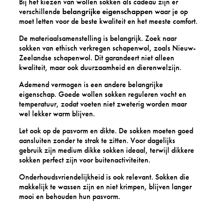
Bij het kiezen van wollen sokken als cadeau zijn er
verschillende
belangrijke eigenschappen
waar je op
moet letten voor de beste kwaliteit en het meeste comfort.
De materiaalsamenstelling is belangrijk. Zoek naar
sokken van ethisch verkregen schapenwol, zoals Nieuw-
Zeelandse schapenwol. Dit garandeert niet alleen
kwaliteit, maar ook duurzaamheid en dierenwelzijn.
Ademend vermogen is een andere belangrijke
eigenschap. Goede wollen sokken reguleren vocht en
temperatuur, zodat voeten niet zweterig worden maar
wel lekker warm blijven.
Let ook op de pasvorm en dikte. De sokken moeten goed
aansluiten zonder te strak te zitten. Voor dagelijks
gebruik zijn medium dikke sokken ideaal, terwijl dikkere
sokken perfect zijn voor buitenactiviteiten.
Onderhoudsvriendelijkheid is ook relevant. Sokken die
makkelijk te wassen zijn en niet krimpen, blijven langer
mooi en behouden hun pasvorm.