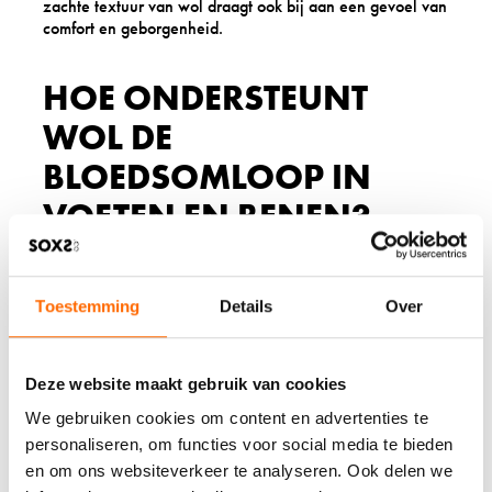
zachte textuur van wol draagt ook bij aan een gevoel van
comfort en geborgenheid.
HOE ONDERSTEUNT
WOL DE
BLOEDSOMLOOP IN
VOETEN EN BENEN?
Wol ondersteunt de bloedsomloop door zachte warmte te
bieden die helpt de bloedvaten te verwijden, zonder de
Toestemming
Details
Over
restrictieve druk van strakke synthetische materialen. De
natuurlijke elasticiteit van wol biedt lichte compressie die
de veneuze terugkeer kan bevorderen zonder de
arteriële toevoer te belemmeren.
Deze website maakt gebruik van cookies
Warmte is een natuurlijke vaatverwijder die de
We gebruiken cookies om content en advertenties te
doorbloeding verbetert. Wollen sokken en kleding
personaliseren, om functies voor social media te bieden
houden voeten en benen op een comfortabele
en om ons websiteverkeer te analyseren. Ook delen we
temperatuur, wat bijdraagt aan een betere circulatie. Dit