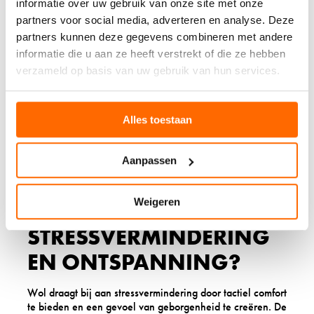
informatie over uw gebruik van onze site met onze
is vooral belangrijk voor mensen die veel zitten of staan,
of voor degenen met van nature koude extremiteiten.
partners voor social media, adverteren en analyse. Deze
partners kunnen deze gegevens combineren met andere
De ademende eigenschappen van wol voorkomen
informatie die u aan ze heeft verstrekt of die ze hebben
oververhitting, wat contraproductief kan zijn voor de
circulatie. Te veel warmte kan namelijk tot vaatverwijding
verzameld op basis van uw gebruik van hun services.
leiden die oncomfortabel aanvoelt. Wol biedt de optimale
balans: genoeg warmte voor een goede doorbloeding,
maar niet zo veel dat het problemen veroorzaakt. De
Alles toestaan
zachte druk van wollen kledingstukken kan ook helpen bij
het ondersteunen van zwakke aderen zonder te knellen.
Aanpassen
WELKE ROL SPEELT WOL
Weigeren
BIJ
STRESSVERMINDERING
EN ONTSPANNING?
Wol draagt bij aan stressvermindering door tactiel comfort
te bieden en een gevoel van geborgenheid te creëren. De