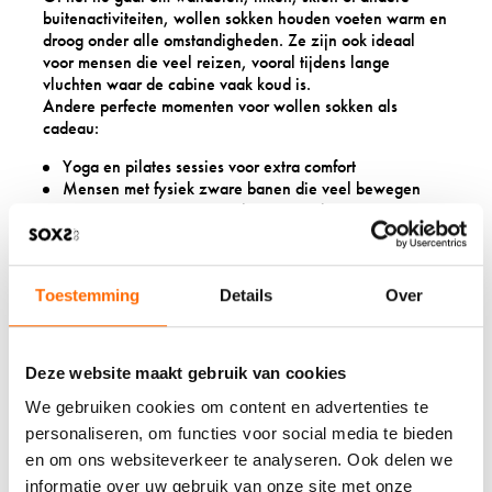
buitenactiviteiten, wollen sokken houden voeten warm en
droog onder alle omstandigheden. Ze zijn ook ideaal
voor mensen die veel reizen, vooral tijdens lange
vluchten waar de cabine vaak koud is.
Andere perfecte momenten voor wollen sokken als
cadeau:
Yoga en pilates sessies voor extra comfort
Mensen met fysiek zware banen die veel bewegen
Ontspanningsmomenten thuis, voor die extra
gezelligheid
Als kraamcadeau voor baby’s (met anti-slip)
Speciale gelegenheden zoals bruiloften
Toestemming
Details
Over
Het mooie is dat wollen sokken het hele jaar door
gedragen kunnen worden dankzij hun
temperatuurregulerende eigenschappen.
Deze website maakt gebruik van cookies
We gebruiken cookies om content en advertenties te
WAT ZIJN DE
personaliseren, om functies voor social media te bieden
MILIEUVRIENDELIJKE
en om ons websiteverkeer te analyseren. Ook delen we
informatie over uw gebruik van onze site met onze