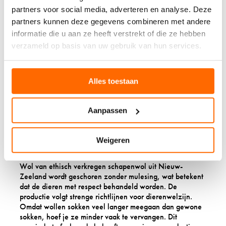
VOORDELEN VAN
partners voor social media, adverteren en analyse. Deze
WOLLEN SOKKEN ALS
partners kunnen deze gegevens combineren met andere
informatie die u aan ze heeft verstrekt of die ze hebben
CADEAU?
verzameld op basis van uw gebruik van hun services.
Wollen sokken zijn een
duurzame keuze
die veel beter
is voor het milieu dan synthetische alternatieven. Wol is
Alles toestaan
een volledig natuurlijk, hernieuwbaar materiaal dat
biologisch afbreekbaar is.
Schapen die wol produceren, dragen zelfs bij aan het
Aanpassen
verminderen van koolstof in de atmosfeer. Ze maken deel
uit van de natuurlijke koolstofcyclus door organische
koolstof uit planten te consumeren en dit om te zetten in
Weigeren
wol. Deze koolstof wordt uit de atmosfeer verwijderd
zolang de wol gebruikt wordt.
Wol van ethisch verkregen schapenwol uit Nieuw-
Zeeland wordt geschoren zonder mulesing, wat betekent
dat de dieren met respect behandeld worden. De
productie volgt strenge richtlijnen voor dierenwelzijn.
Omdat wollen sokken veel langer meegaan dan gewone
sokken, hoef je ze minder vaak te vervangen. Dit