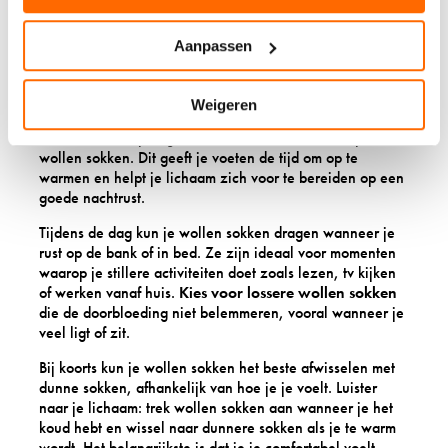
SOKKEN TIJDENS JE
HERSTEL?
Aanpassen
Draag wollen sokken vooral ’s avonds en ’s nachts voor
Weigeren
optimaal comfort tijdens je herstel. Begin ongeveer een
uur voor het slapen gaan met het aantrekken van je
wollen sokken. Dit geeft je voeten de tijd om op te
warmen en helpt je lichaam zich voor te bereiden op een
goede nachtrust.
Tijdens de dag kun je wollen sokken dragen wanneer je
rust op de bank of in bed. Ze zijn ideaal voor momenten
waarop je stillere activiteiten doet zoals lezen, tv kijken
of werken vanaf huis.
Kies voor lossere wollen sokken
die de doorbloeding niet belemmeren, vooral wanneer je
veel ligt of zit.
Bij koorts kun je wollen sokken het beste afwisselen met
dunne sokken, afhankelijk van hoe je je voelt. Luister
naar je lichaam: trek wollen sokken aan wanneer je het
koud hebt en wissel naar dunnere sokken als je te warm
wordt. Het belangrijkste is dat je je comfortabel voelt