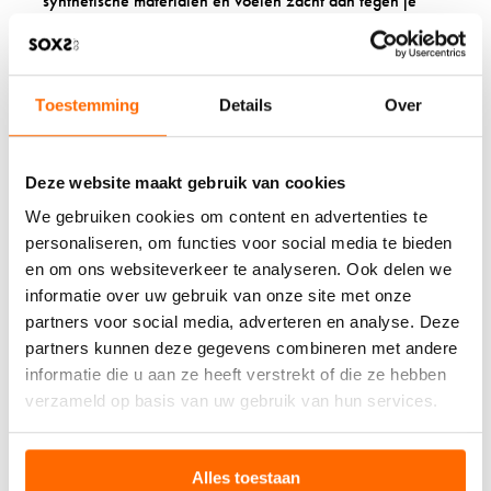
synthetische materialen en voelen zacht aan tegen je
huid. Dit is belangrijk wanneer je huid gevoeliger is door
medicijnen of ziekte.
Het dragen van wollen sokken geeft ook een
psychologisch gevoel van warmte en zorg. Dit comfort
Toestemming
Details
Over
kan bijdragen aan een positievere stemming tijdens je
herstel. Wanneer je je fysiek niet goed voelt, kunnen
kleine dingen zoals warme, comfortabele sokken een
Deze website maakt gebruik van cookies
groot verschil maken in hoe je je voelt.
We gebruiken cookies om content en advertenties te
Wollen sokken hebben een lange levensduur
en
personaliseren, om functies voor social media te bieden
behouden hun vorm goed, zelfs na veel gebruik tijdens
en om ons websiteverkeer te analyseren. Ook delen we
lange herstelperiodes. De vezels in schapenwol zijn
resistent tegen slijtage en gaan langer mee dan andere
informatie over uw gebruik van onze site met onze
materialen. Dit betekent dat je kunt vertrouwen op het
partners voor social media, adverteren en analyse. Deze
comfort van je wollen sokken gedurende je hele
partners kunnen deze gegevens combineren met andere
herstelproces.
informatie die u aan ze heeft verstrekt of die ze hebben
verzameld op basis van uw gebruik van hun services.
WANNEER DRAAG JE
HET BESTE WOLLEN
Alles toestaan