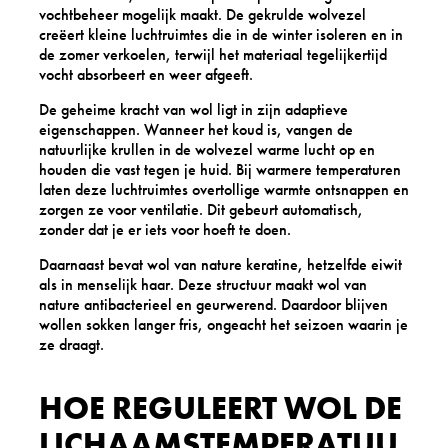
vochtbeheer mogelijk maakt. De gekrulde wolvezel
creëert kleine luchtruimtes die in de winter isoleren en in
de zomer verkoelen, terwijl het materiaal tegelijkertijd
vocht absorbeert en weer afgeeft.
De geheime kracht van wol ligt in zijn adaptieve
eigenschappen. Wanneer het koud is, vangen de
natuurlijke krullen in de wolvezel warme lucht op en
houden die vast tegen je huid. Bij warmere temperaturen
laten deze luchtruimtes overtollige warmte ontsnappen en
zorgen ze voor ventilatie. Dit gebeurt automatisch,
zonder dat je er iets voor hoeft te doen.
Daarnaast bevat wol van nature keratine, hetzelfde eiwit
als in menselijk haar. Deze structuur maakt wol van
nature antibacterieel en geurwerend. Daardoor blijven
wollen sokken langer fris, ongeacht het seizoen waarin je
ze draagt.
HOE REGULEERT WOL DE
LICHAAMSTEMPERATUU