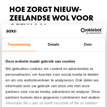
HOE ZORGT NIEUW-
ZEELANDSE WOL VOOR
OPTIMAAL
SEIZOENSCOMFORT?
Toestemming
Details
Over
Nieuw-Zeelandse wol biedt optimaal seizoenscomfort
dankzij de unieke klimaatomstandigheden waarin de
schapen leven. Het gematigde zeeklimaat met natuurlijke
temperatuurwisselingen zorgt voor wolvezels met
Deze website maakt gebruik van cookies
superieure isolatie-eigenschappen en natuurlijke
We gebruiken cookies om content en advertenties te
elasticiteit, die zich perfect aanpassen aan verschillende
seizoenen.
personaliseren, om functies voor social media te bieden
en om ons websiteverkeer te analyseren. Ook delen we
De schapen in Nieuw-Zeeland leven het hele jaar door
informatie over uw gebruik van onze site met onze
buiten in een omgeving met veel temperatuurvariaties.
Daardoor ontwikkelt hun vacht zich tot een natuurlijke
partners voor social media, adverteren en analyse. Deze
bescherming tegen alle weersomstandigheden. De
partners kunnen deze gegevens combineren met andere
resulterende wol heeft een fijnere vezelstructuur en
informatie die u aan ze heeft verstrekt of die ze hebben
betere krimpeigenschappen dan wol uit andere regio’s.