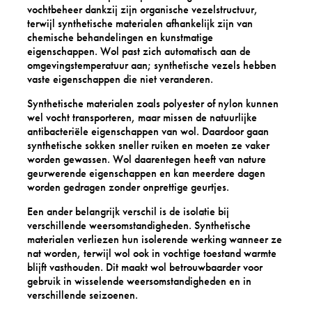
vochtbeheer dankzij zijn organische vezelstructuur,
terwijl synthetische materialen afhankelijk zijn van
chemische behandelingen en kunstmatige
eigenschappen. Wol past zich automatisch aan de
omgevingstemperatuur aan; synthetische vezels hebben
vaste eigenschappen die niet veranderen.
Synthetische materialen zoals polyester of nylon kunnen
wel vocht transporteren, maar missen de natuurlijke
antibacteriële eigenschappen van wol. Daardoor gaan
synthetische sokken sneller ruiken en moeten ze vaker
worden gewassen. Wol daarentegen heeft van nature
geurwerende eigenschappen en kan meerdere dagen
worden gedragen zonder onprettige geurtjes.
Een ander belangrijk verschil is de isolatie bij
verschillende weersomstandigheden. Synthetische
materialen verliezen hun isolerende werking wanneer ze
nat worden, terwijl wol ook in vochtige toestand warmte
blijft vasthouden. Dit maakt wol betrouwbaarder voor
gebruik in wisselende weersomstandigheden en in
verschillende seizoenen.