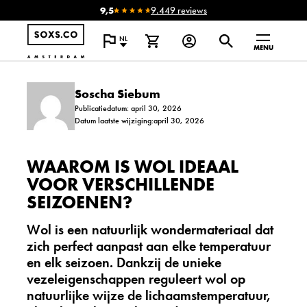
9,5
9.449 reviews
NL
MENU
Soscha Siebum
Publicatiedatum: april 30, 2026
Datum laatste wijziging:april 30, 2026
WAAROM IS WOL IDEAAL
VOOR VERSCHILLENDE
SEIZOENEN?
Wol is een natuurlijk wondermateriaal dat
zich perfect aanpast aan elke temperatuur
en elk seizoen. Dankzij de unieke
vezeleigenschappen reguleert wol op
natuurlijke wijze de lichaamstemperatuur,