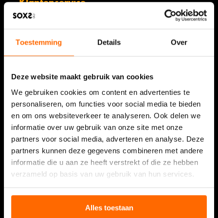
Klantenservice
Mijn account
Veelgestelde vragen & algemene voorwaarden
Toestemming
Details
Over
Verzending
Retourneren
Deze website maakt gebruik van cookies
Klachten
We gebruiken cookies om content en advertenties te
Privacybeleid
personaliseren, om functies voor social media te bieden
en om ons websiteverkeer te analyseren. Ook delen we
informatie over uw gebruik van onze site met onze
Informatie
partners voor social media, adverteren en analyse. Deze
SOXS als relatiegeschenk
partners kunnen deze gegevens combineren met andere
informatie die u aan ze heeft verstrekt of die ze hebben
Resellers
verzameld op basis van uw gebruik van hun services.
Refer a Friend
Showcase
Alles toestaan
Verkooppunten