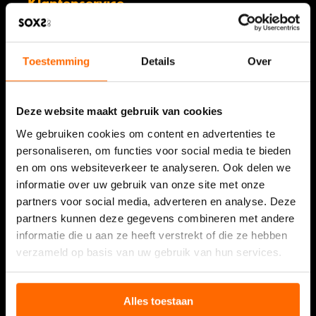
Klantenservice
Mijn account
Veelgestelde vragen & algemene voorwaarden
Toestemming
Details
Over
Verzending
Retourneren
Deze website maakt gebruik van cookies
Klachten
We gebruiken cookies om content en advertenties te
Privacybeleid
personaliseren, om functies voor social media te bieden
en om ons websiteverkeer te analyseren. Ook delen we
informatie over uw gebruik van onze site met onze
Informatie
partners voor social media, adverteren en analyse. Deze
SOXS als relatiegeschenk
partners kunnen deze gegevens combineren met andere
informatie die u aan ze heeft verstrekt of die ze hebben
Resellers
verzameld op basis van uw gebruik van hun services.
Refer a Friend
Showcase
Alles toestaan
Verkooppunten