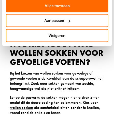
Alles toestaan
Ook bij blaren, kleine schaafwonden of droge huid
kunnen wollen sokken ondersteunend werken. Ze
voorkomen verdere irritatie en creëren een gunstige
Aanpassen
omgeving voor herstel. Voor ernstige wonden is het altijd
belangrijk om eerst medisch advies te vragen.
Weigeren
HOE KIES JE DE JUISTE
WOLLEN SOKKEN VOOR
GEVOELIGE VOETEN?
Bij het kiezen van wollen sokken voor gevoelige of
gewonde voeten is de
kwaliteit van de schapenwol
het
belangrijkst. Zoek naar sokken gemaakt van zachte,
hoogwaardige wol die niet prikt of irriteert.
Let op de pasvorm: de sokken mogen niet te strak zitten
omdat dit de doorbloeding kan belemmeren. Kies voor
wollen sokken
die comfortabel zitten zonder te knellen,
vooral rond de enkels en tenen.