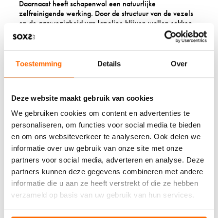
Daarnaast heeft schapenwol een natuurlijke
zelfreinigende werking. Door de structuur van de vezels
en de aanwezigheid van lanoline blijven
wollen sokken
langer fris en hygiënisch. Dit vermindert het risico op
bacteriegroei die wondgenezing kan vertragen.
Toestemming
Details
Over
VOOR WELKE SOORTEN
WONDEN ZIJN WOLLEN
Deze website maakt gebruik van cookies
SOKKEN GESCHIKT?
We gebruiken cookies om content en advertenties te
personaliseren, om functies voor social media te bieden
Wollen sokken zijn vooral geschikt voor
kleine wondjes
en om ons websiteverkeer te analyseren. Ook delen we
en preventie
van voetproblemen. Ze werken
ondersteunend bij verschillende situaties waar je voeten
informatie over uw gebruik van onze site met onze
extra zorg nodig hebben.
partners voor social media, adverteren en analyse. Deze
partners kunnen deze gegevens combineren met andere
Bij diabetische voetproblemen kunnen wollen sokken
informatie die u aan ze heeft verstrekt of die ze hebben
helpen door de goede doorbloeding te ondersteunen en
de huid op de juiste vochtigheid te houden. De zachte
verzameld op basis van uw gebruik van hun services.
vezels verminderen wrijving, wat belangrijk is voor
gevoelige diabetische voeten.