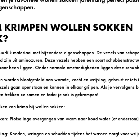
eigenschappen.
KRIMPEN WOLLEN SOKKEN
K?
uurlijk materiaal met bijzondere eigenschappen. De vezels van schap
d zijn uit aminozuren. Deze vezels hebben een soort schubbenstructuu
kaar heen liggen. Onder normale omstandigheden liggen deze schubb
worden blootgesteld aan warmte, vocht en wrijving, gebeurt er iets i
els gaan openstaan en kunnen in elkaar grijpen. Als je vervolgens be
en trekken ze samen en tada: je sok is gekrompen!
aken van krimp bij wollen sokken:
ken
: Plotselinge overgangen van warm naar koud water (of andersom)
ving
: Kneden, wringen en schudden tijdens het wassen zorgt voor wri