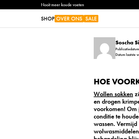
Nooit meer koude voeten
SHOP
OVER ONS
SALE
Soscha 
Publicatiedatum
Datum laatste w
HOE VOORK
Wollen sokken
zi
en drogen krimpe
voorkomen! Om je
conditie te houd
wassen. Vermijd 
wolwasmiddelen 
behandeling blij