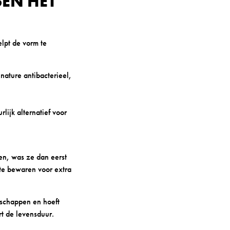
EN HET
lpt de vorm te
nature antibacterieel,
lijk alternatief voor
en, was ze dan eerst
 te bewaren voor extra
nschappen en hoeft
rt de levensduur.