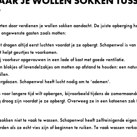
AAR JE WOLLEN SOKKEN TUSS
?
ten door verdienen je wollen sokken aandacht. De juiste opberging he
 ongewenste gasten zoals motten:
t dragen altijd eerst luchten voordat je ze opbergt. Schapenwol is van 
t helpt geurtjes te voorkomen.
j voorkeur opgevouwen in een lade of kast met goede ventilatie.
 blokjes of lavendelzakjes om motten op afstand te houden: een natuur
llen.
ergdozen. Schapenwol heeft lucht nodig om te ‘ademen’.
n voor langere tijd wilt opbergen, bijvoorbeeld tijdens de zomermaand
g droog zijn voordat je ze opbergt. Overweeg ze in een katoenen zak
 sokken niet te vaak te wassen. Schapenwol heeft zelfreinigende eige
den als ze echt vies zijn of beginnen te ruiken. Te vaak wassen verko