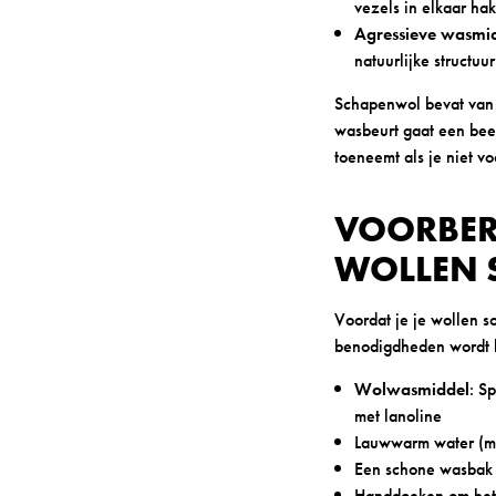
vezels in elkaar ha
Agressieve wasmi
natuurlijke structuu
Schapenwol bevat van n
wasbeurt gaat een bee
toeneemt als je niet vo
VOORBER
WOLLEN 
Voordat je je wollen so
benodigdheden wordt h
Wolwasmiddel
: S
met lanoline
Lauwwarm water (m
Een schone wasbak
Handdoeken om het 