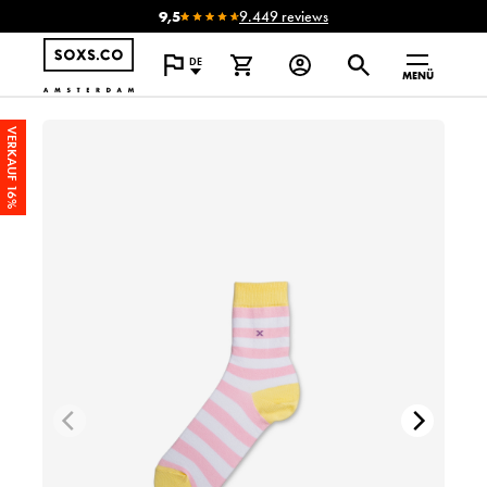
9,5
9.449 reviews
DE
MENÜ
VERKAUF 16%