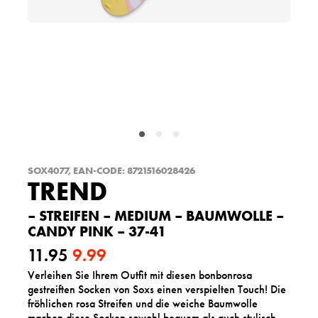
SOX4077, EAN-CODE: 8721516028426
TREND
– STREIFEN – MEDIUM – BAUMWOLLE –
CANDY PINK – 37-41
11.95
9.99
Verleihen Sie Ihrem Outfit mit diesen bonbonrosa
U
A
gestreiften Socken von Soxs einen verspielten Touch! Die
r
k
fröhlichen rosa Streifen und die weiche Baumwolle
machen diese Socken sowohl bequem als auch stylisch.