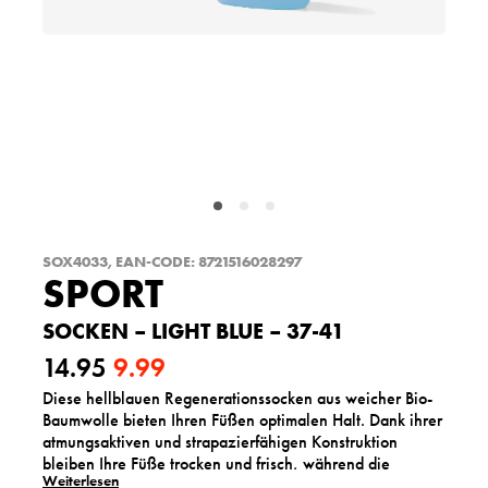
SOX4033, EAN-CODE: 8721516028297
SPORT
SOCKEN – LIGHT BLUE – 37-41
14.95
9.99
Diese hellblauen Regenerationssocken aus weicher Bio-
U
A
Baumwolle bieten Ihren Füßen optimalen Halt. Dank ihrer
r
k
atmungsaktiven und strapazierfähigen Konstruktion
bleiben Ihre Füße trocken und frisch, während die
s
t
Weiterlesen
dehnbare Passform für maximalen Tragekomfort sorgt.