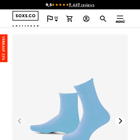
9,5
9.449 reviews
DE
MENÜ
VERKAUF 33%