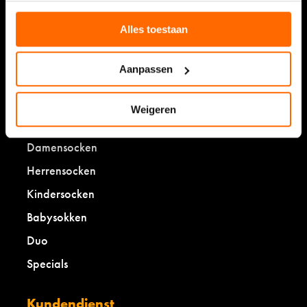
9,5/10 (9.449 reviews)
Alles toestaan
Lies die Erfahrungsberichte
Aanpassen
Weigeren
Shop
Damensocken
Herrensocken
Kindersocken
Babysokken
Duo
Specials
Kundendienst