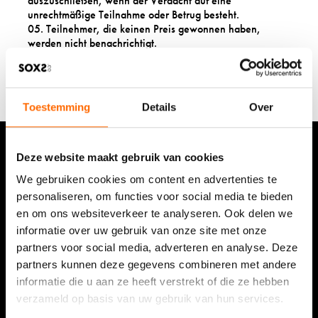
auszuschließen, wenn der Verdacht auf eine
unrechtmäßige Teilnahme oder Betrug besteht.
Teilnehmer, die keinen Preis gewonnen haben,
werden nicht benachrichtigt.
Es ist nicht möglich, das gewonnene Produkt gegen
ein anderes Produkt oder einen Geldbetrag
einzutauschen.
Toestemming
Details
Over
Deze website maakt gebruik van cookies
Bleib mit dem Newsletter auf dem Laufenden.
We gebruiken cookies om content en advertenties te
personaliseren, om functies voor social media te bieden
en om ons websiteverkeer te analyseren. Ook delen we
informatie over uw gebruik van onze site met onze
partners voor social media, adverteren en analyse. Deze
partners kunnen deze gegevens combineren met andere
informatie die u aan ze heeft verstrekt of die ze hebben
Schau dir unsere Bewertungen an
verzameld op basis van uw gebruik van hun services.