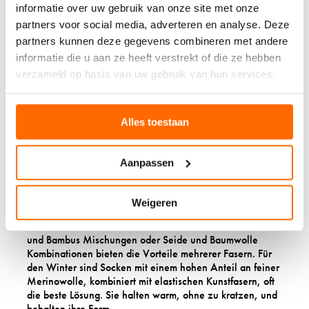
informatie over uw gebruik van onze site met onze
EKZEMEN?
partners voor social media, adverteren en analyse. Deze
partners kunnen deze gegevens combineren met andere
Bambusfasern sind eine hautfreundliche Alternative mit
informatie die u aan ze heeft verstrekt of die ze hebben
natürlichen antibakteriellen Eigenschaften
. Sie sind
verzameld op basis van uw gebruik van hun services.
weich, feuchtigkeitsregulierend und hypoallergen. Seide
ist ebenfalls gut verträglich, aber weniger praktisch für
den Alltag und teurer in der Anschaffung.
Alles toestaan
Hochwertige Baumwolle, besonders Bio Baumwolle ohne
chemische Behandlung, eignet sich gut für empfindliche
Haut. Modal und Tencel (Lyocell) aus Buchenholz sind
Aanpassen
moderne Alternativen mit weicher Textur und guter
Feuchtigkeitsregulierung.
Weigeren
Spezielle Mischgewebe kombinieren verschiedene
hautfreundliche Materialien. Socken aus Merinowolle
und Bambus Mischungen oder Seide und Baumwolle
Kombinationen bieten die Vorteile mehrerer Fasern. Für
den Winter sind Socken mit einem hohen Anteil an feiner
Merinowolle, kombiniert mit elastischen Kunstfasern, oft
die beste Lösung. Sie halten warm, ohne zu kratzen, und
behalten ihre Form.