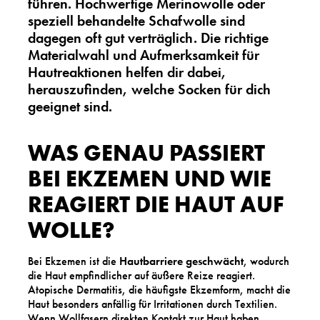
führen. Hochwertige Merinowolle oder
speziell behandelte Schafwolle sind
dagegen oft gut verträglich. Die richtige
Materialwahl und Aufmerksamkeit für
Hautreaktionen helfen dir dabei,
herauszufinden, welche Socken für dich
geeignet sind.
WAS GENAU PASSIERT
BEI EKZEMEN UND WIE
REAGIERT DIE HAUT AUF
WOLLE?
Bei Ekzemen ist die
Hautbarriere geschwächt
, wodurch
die Haut empfindlicher auf äußere Reize reagiert.
Atopische Dermatitis, die häufigste Ekzemform, macht die
Haut besonders anfällig für Irritationen durch Textilien.
Wenn Wollfasern direkten Kontakt zur Haut haben,