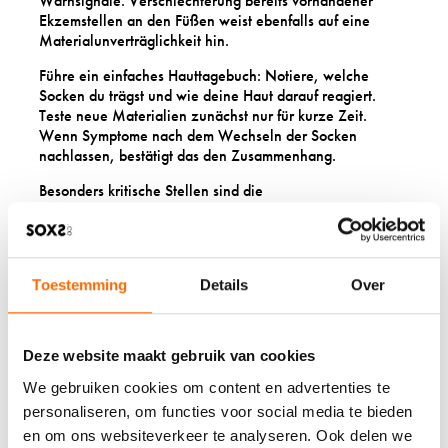
Warnsignale. Verschlechterung bereits vorhandener
Ekzemstellen an den Füßen weist ebenfalls auf eine
Materialunverträglichkeit hin.
Führe ein einfaches Hauttagebuch: Notiere, welche
Socken du trägst und wie deine Haut darauf reagiert.
Teste neue Materialien zunächst nur für kurze Zeit.
Wenn Symptome nach dem Wechseln der Socken
nachlassen, bestätigt das den Zusammenhang.
Besonders kritische Stellen sind die
Zehenzwischenräume, die Ferse und der Spann, wo
Socken direkten Kontakt zur Haut haben. Brennende oder
stechende Gefühle während des Tragens sind weitere
Hinweise. Nächtlicher Juckreiz, der dich vom Schlafen
Toestemming
Details
Over
abhält, kann auch durch ungeeignete Socken verstärkt
werden, die du tagsüber getragen hast.
Deze website maakt gebruik van cookies
WELCHE SOCKEN
We gebruiken cookies om content en advertenties te
ALTERNATIVEN GIBT ES
personaliseren, om functies voor social media te bieden
FÜR MENSCHEN MIT
en om ons websiteverkeer te analyseren. Ook delen we