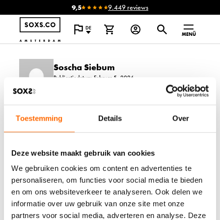
9,5
9.449 reviews
DE
MENÜ
Soscha Siebum
Publicatiedatum: Februar 5, 2026
Datum laatste wijziging:Februar 5, 2026
6 VORTEILE NAHTLOSER
Toestemming
Details
Over
SOCKEN FÜR EMPFINDLICHE
FÜSSE
Deze website maakt gebruik van cookies
Kennst du das Gefühl, wenn deine Socken
We gebruiken cookies om content en advertenties te
den ganzen Tag drücken und reiben?
personaliseren, om functies voor social media te bieden
Nahtlose Socken sind die Lösung für alle,
en om ons websiteverkeer te analyseren. Ook delen we
die unter empfindlichen Füßen leiden. Sie
informatie over uw gebruik van onze site met onze
eliminieren Druckstellen, verbessern den
partners voor social media, adverteren en analyse. Deze