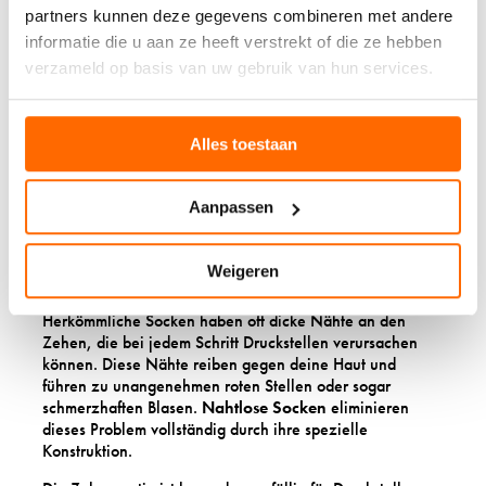
Tragekomfort und schützen sensible Haut
partners kunnen deze gegevens combineren met andere
vor Irritationen. Durch ihre spezielle
informatie die u aan ze heeft verstrekt of die ze hebben
Konstruktion ohne störende Nähte bieten
verzameld op basis van uw gebruik van hun services.
sie eine gleichmäßige Passform und sind
besonders für Menschen mit Diabetes,
Durchblutungsproblemen oder sensibler
Alles toestaan
Haut geeignet.
Aanpassen
1. KEINE DRUCKSTELLEN
UND REIBUNG MEHR
Weigeren
Herkömmliche Socken haben oft dicke Nähte an den
Zehen, die bei jedem Schritt Druckstellen verursachen
können. Diese Nähte reiben gegen deine Haut und
führen zu unangenehmen roten Stellen oder sogar
schmerzhaften Blasen.
Nahtlose Socken
eliminieren
dieses Problem vollständig durch ihre spezielle
Konstruktion.