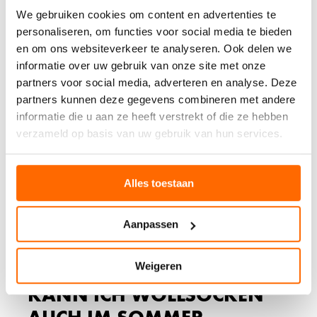
We gebruiken cookies om content en advertenties te
HÄUFIG GESTELLTE
personaliseren, om functies voor social media te bieden
en om ons websiteverkeer te analyseren. Ook delen we
FRAGEN
informatie over uw gebruik van onze site met onze
partners voor social media, adverteren en analyse. Deze
WIE ERKENNE ICH
partners kunnen deze gegevens combineren met andere
HOCHWERTIGE
informatie die u aan ze heeft verstrekt of die ze hebben
WOLLSOCKEN, DIE IHR
verzameld op basis van uw gebruik van hun services.
GELD WERT SIND?
Alles toestaan
Achte auf einen hohen Merinowolle-Anteil (mindestens
70%), verstärkte Fersen und Zehen sowie eine
gleichmäßige Strickqualität ohne lose Fäden. Seriöse
Aanpassen
Hersteller geben immer die genaue
Materialzusammensetzung an und verwenden oft
zusätzliche Verstärkungen aus Nylon oder Polyamid für
Weigeren
mehr Haltbarkeit.
KANN ICH WOLLSOCKEN