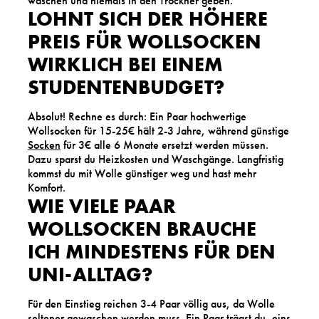
waschen und niemals in den Trockner geben.
LOHNT SICH DER HÖHERE
PREIS FÜR WOLLSOCKEN
WIRKLICH BEI EINEM
STUDENTENBUDGET?
Absolut! Rechne es durch: Ein Paar hochwertige
Wollsocken für 15-25€ hält 2-3 Jahre, während günstige
Socken
für 3€ alle 6 Monate ersetzt werden müssen.
Dazu sparst du Heizkosten und Waschgänge. Langfristig
kommst du mit Wolle günstiger weg und hast mehr
Komfort.
WIE VIELE PAAR
WOLLSOCKEN BRAUCHE
ICH MINDESTENS FÜR DEN
UNI-ALLTAG?
Für den Einstieg reichen 3-4 Paar völlig aus, da Wolle
seltener gewaschen werden muss. Ein Paar trägst du, eins