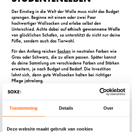
Der Einstieg in die Welt der Wolle muss nicht das Budget
sprengen. Beginne mit einem oder zwei Paar
hochwertiger Wollsocken und erlebe selbst den
Unterschied. Achte dabei auf
ethisch gewonnene Wolle
von glücklichen Schafen, so unterstützt du nicht nur deine
Füße, sondern auch das Tierwohl.
Für den Anfang reichen
Socken
in neutralen Farben wie
Grau oder Schwarz, die zu allem passen. Später kannst
du deine Sammlung um verschiedene Farben und Stärken
erweitern, je nach Budget und Bedarf. Die Investition
lohnt sich, denn gute Wollsocken halten bei richtiger
Pflege jahrelang.
Denk daran: Wolle ist mehr als nur ein Material, sie ist
eine Lebenseinstellung. Komfort, Nachhaltigkeit und
Praktikabilität vereint in einem Produkt, das perfekt zum
Toestemming
Details
Over
Studentenleben passt.
Bei uns
findest du hochwertige
Wollsocken, die speziell für Menschen entwickelt
wurden, die Wert auf Qualität und Komfort legen, ohne
dabei ihr Budget zu überlasten.
Deze website maakt gebruik van cookies