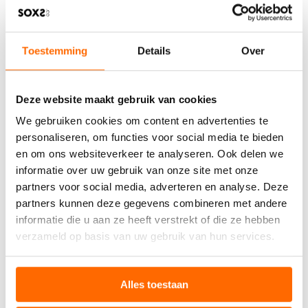
FÜR BEWUSSTE
MENSCHEN
Toestemming
Details
Over
Online Kurse, E Books oder Meditations Apps nehmen
keinen physischen Raum ein, bieten aber enormen Wert
Deze website maakt gebruik van cookies
für die persönliche Entwicklung. Plattformen für Sprachen,
kreative Fähigkeiten oder berufliche Weiterbildung
We gebruiken cookies om content en advertenties te
ermöglichen es dem Beschenkten, neue Kompetenzen zu
personaliseren, om functies voor social media te bieden
entwickeln oder bestehende zu vertiefen.
en om ons websiteverkeer te analyseren. Ook delen we
Digitale Inhalte haben den Vorteil, dass sie sofort
informatie over uw gebruik van onze site met onze
verfügbar sind und genau dann genutzt werden können,
wenn der Beschenkte Zeit und Lust dazu hat. Premium
partners voor social media, adverteren en analyse. Deze
Zugänge zu Streaming Diensten für Dokumentationen,
partners kunnen deze gegevens combineren met andere
Hörbücher oder Musik erweitern den kulturellen
informatie die u aan ze heeft verstrekt of die ze hebben
Horizont, ohne Regale zu füllen.
verzameld op basis van uw gebruik van hun services.
Meditations und Achtsamkeits Apps unterstützen das
mentale Wohlbefinden und helfen dabei, im stressigen
Alltag zur Ruhe zu kommen. Diese
nachhaltigen
Geschenke
investieren in die Gesundheit und das Glück
Alles toestaan
des Beschenkten und das ist unbezahlbar.