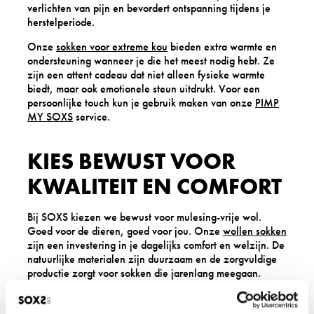
verlichten van pijn en bevordert ontspanning tijdens je
herstelperiode.
Onze
sokken voor extreme kou
bieden extra warmte en
ondersteuning wanneer je die het meest nodig hebt. Ze
zijn een attent cadeau dat niet alleen fysieke warmte
biedt, maar ook emotionele steun uitdrukt. Voor een
persoonlijke touch kun je gebruik maken van onze
PIMP
MY SOXS
service.
KIES BEWUST VOOR
KWALITEIT EN COMFORT
Bij SOXS kiezen we bewust voor mulesing-vrije wol.
Goed voor de dieren, goed voor jou. Onze
wollen sokken
zijn een investering in je dagelijks comfort en welzijn. De
natuurlijke materialen zijn duurzaam en de zorgvuldige
productie zorgt voor sokken die jarenlang meegaan.
Welke SOXS passen het beste bij jouw dagelijkse
activiteiten? Bekijk onze collectie op
soxs.co
en ontdek