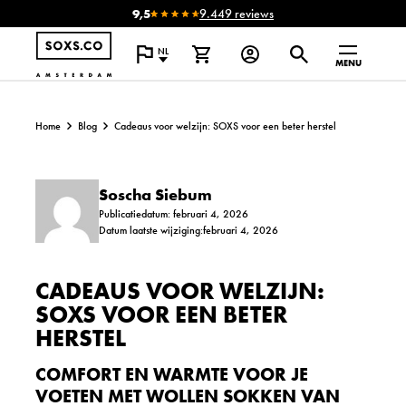
9,5
9.449 reviews
NL
MENU
Home
Blog
Cadeaus voor welzijn: SOXS voor een beter herstel
Soscha Siebum
Publicatiedatum: februari 4, 2026
Datum laatste wijziging:februari 4, 2026
CADEAUS VOOR WELZIJN:
SOXS VOOR EEN BETER
HERSTEL
COMFORT EN WARMTE VOOR JE
VOETEN MET WOLLEN SOKKEN VAN