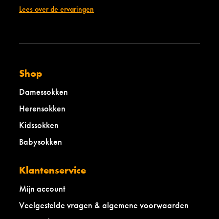
Lees over de ervaringen
s
w
a
o
f
l
a
-
r
l
i
a
b
Shop
e
l
Damessokken
t
a
Herensokken
u
Kidssokken
p
e
Babysokken
Klantenservice
Mijn account
Veelgestelde vragen & algemene voorwaarden