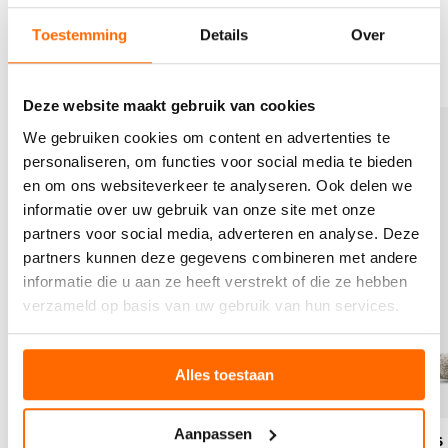
het verschil van kwaliteitssokken die gemaakt zijn met
zorg.
Toestemming
Details
Over
Deze website maakt gebruik van cookies
B
B
e
e
We gebruiken cookies om content en advertenties te
k
k
personaliseren, om functies voor social media te bieden
i
i
en om ons websiteverkeer te analyseren. Ook delen we
j
j
informatie over uw gebruik van onze site met onze
k
k
partners voor social media, adverteren en analyse. Deze
h
h
e
e
partners kunnen deze gegevens combineren met andere
t
t
informatie die u aan ze heeft verstrekt of die ze hebben
p
p
verzameld op basis van uw gebruik van hun services.
r
r
o
o
d
d
u
u
Alles toestaan
c
c
t
t
Aanpassen
c
o
Originals 
Coldproof - beige wol - label safari