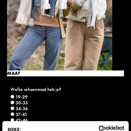
MAAT
Welke schoenmaat heb je?
19-29
30-33
34-36
37-41
42-46
47-52