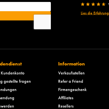
Lies die Erfahrung
dendienst
Information
 Kundenkonto
Verkaufsstellen
g gestellte fragen
Refer a Friend
endungen
Firmengeschenk
sendung
Affiliates
hwerden
Resellers