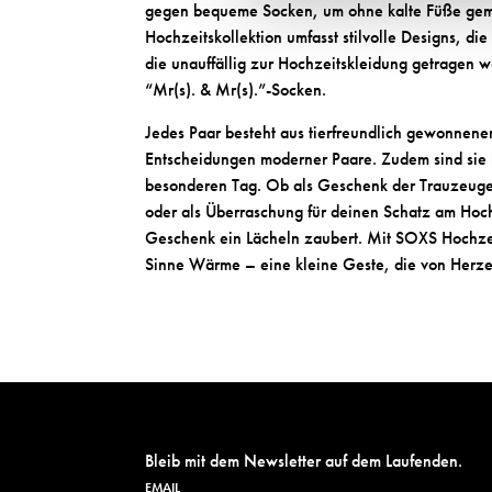
l
a
gegen bequeme Socken, um ohne kalte Füße gem
m
a
b
Hochzeitskollektion umfasst stilvolle Designs, 
e
b
e
die unauffällig zur Hochzeitskleidung getragen
w
e
l
“Mr(s). & Mr(s).”-Socken.
e
l
m
i
Jedes Paar besteht aus tierfreundlich gewonnen
m
e
ß
Entscheidungen moderner Paare. Zudem sind sie 
e
d
o
besonderen Tag. Ob als Geschenk der Trauzeugen
d
i
d
oder als Überraschung für deinen Schatz am Hoc
i
u
e
Geschenk ein Lächeln zaubert. Mit SOXS Hochzei
u
m
r
Sinne Wärme – eine kleine Geste, die von Herze
m
m
i
t
s
p
e
z
Bleib mit dem Newsletter auf dem Laufenden.
i