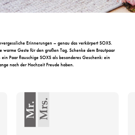
nvergessliche Erinnerungen – genau das verkörpert SOXS.
kte warme Geste für den großen Tag. Schenke dem Brautpaar
 ein Paar flauschige SOXS als besonderes Geschenk: ein
ange nach der Hochzeit Freude haben.
P
P
r
r
o
o
d
d
u
u
k
k