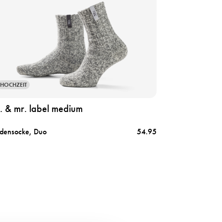
HOCHZEIT
. & mr. label medium
ensocke, Duo
54.95