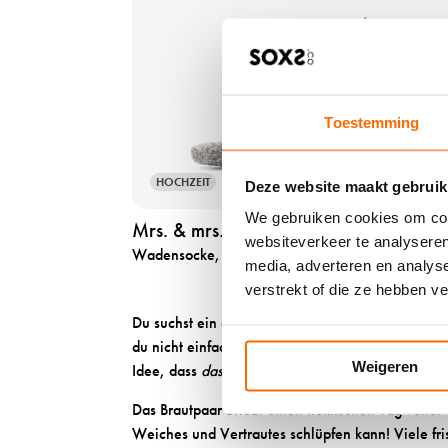
(
b
t
z
e
a
.
l
n
B
&
s
.
h
e
Toestemming
i
e
h
n
r
e
e
HOCHZEIT
Deze website maakt gebruik
r
n
l
e
m
We gebruiken cookies om cont
Mrs. & mrs. label medium
e
n
r
websiteverkeer te analyseren
g
Wadensocke, Duo
54
j
s
media, adverteren en analys
a
e
.
verstrekt of die ze hebben v
n
t
&
Du suchst ein einzigartiges und persönliches H
t
b
m
du nicht einfach Socken, sondern eine Geschicht
e
l
r
Weigeren
Idee, dass
das wärmste Geschenk, das man mache
m
a
s
C
c
.
Das Brautpaar erlebt einen hektischen Tag voller
r
k
l
Weiches und Vertrautes schlüpfen kann! Viele fr
e