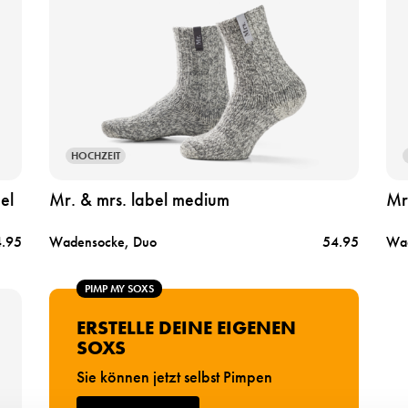
t
t
a
a
n
n
s
s
e
e
h
h
e
e
HOCHZEIT
n
n
m
m
el
Mr. & mrs. label medium
Mr
r
r
.
.
.95
Wadensocke, Duo
54.95
Wad
&
&
m
m
PIMP MY SOXS
r
r
s
.
ERSTELLE DEINE EIGENEN
.
l
SOXS
l
a
Sie können jetzt selbst Pimpen
a
b
b
e