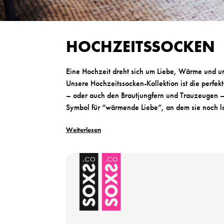
HOCHZEITSSOCKEN
Eine Hochzeit dreht sich um Liebe, Wärme und u
Unsere Hochzeitssocken-Kollektion ist die perfe
– oder auch den Brautjungfern und Trauzeugen –
Symbol für “wärmende Liebe”, an dem sie noch l
D
Weiterlesen
i
e
l
P
u
r
x
o
u
d
r
u
i
k