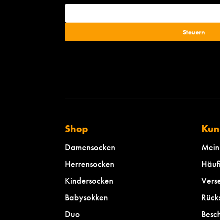
e
l
l
e
m
“
M
r
(
s
)
Shop
Kun
&
M
Damensocken
Mein
r
Herrensocken
Häufi
(
s
Kindersocken
Vers
)
Babysokken
Rück
”
Duo
Besc
-