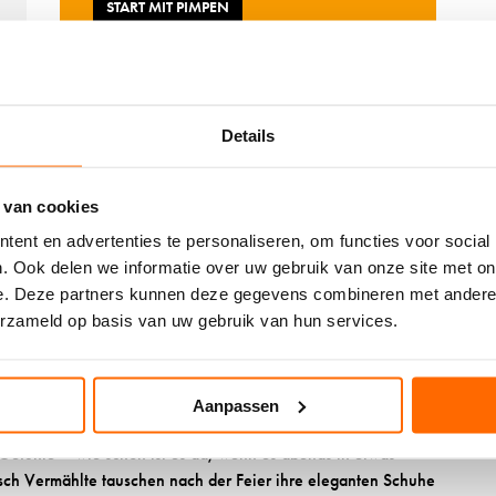
START MIT PIMPEN
e
l
l
m
m
e
e
d
d
i
Details
i
u
u
m
 van cookies
m
ent en advertenties te personaliseren, om functies voor social
. Ook delen we informatie over uw gebruik van onze site met on
.95
e. Deze partners kunnen deze gegevens combineren met andere i
erzameld op basis van uw gebruik van hun services.
ochzeitsgeschenk? Mit den SOXS Hochzeitssocken verschenkst
e von Wärme und Liebe. Diese Socken sind inspiriert von der
Aanpassen
n kann, Geborgenheit und Gemütlichkeit ist
.
 Gefühle – wie schön ist es da, wenn es abends in etwas
isch Vermählte tauschen nach der Feier ihre eleganten Schuhe